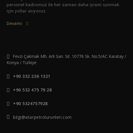
personel kadromuz ile her zaman daha iyisini sunmak
için yollar arıyoruz.
Devamı
Fevzi Çakmak Mh. Arlı San. Sit. 10776 Sk. No:5/AC Karatay /
Konya / Türkiye
+90 332 236 1321
+90 532 475 79 28
+90 5324757928
bilgi@atarpetrolurunleri.com