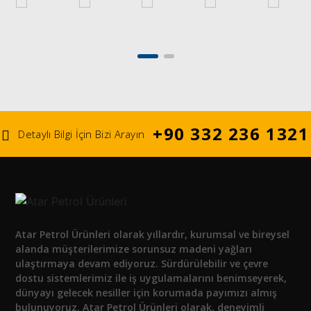
+90 332 236 1321
Detaylı Bilgi İçin Bizi Arayın
Atar Petrol Ürünleri olarak yıllardır, kurumsal ve bireysel
alanda müşterilerimize sorunsuz madeni yağları
ulaştırmaya devam ediyoruz. Sürdürülebilir ve çevre
dostu sistemlerimiz ile iş uygulamalarını benimseyerek,
dünyayı gelecek nesiller için korumada payımızı almış
bulunuyoruz. Atar Petrol Ürünleri olarak, deneyimli